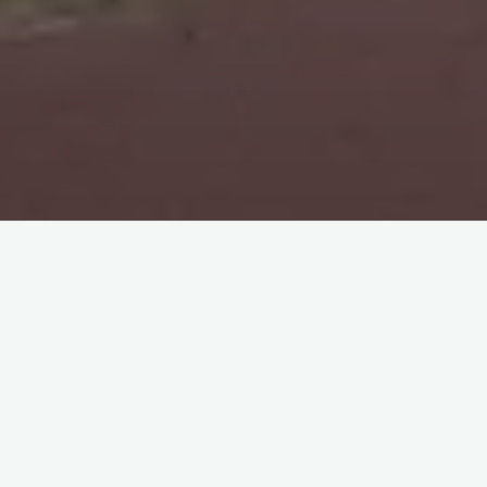
Profitez d’un repas cuisiné par mes soins 
saison.
Le repas de la table d’hôtes comprend : m
entrée, plat, dessert et café. Les boisson
Les menus varient au fil des saisons.