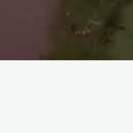
avec des produits locaux et de
ise en bouche et boisson,
s supplémentaires sont en sus.