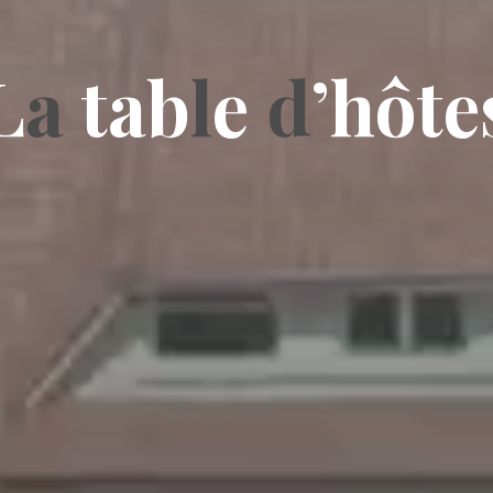
L
a
t
a
b
l
e
d
’
h
ô
t
e